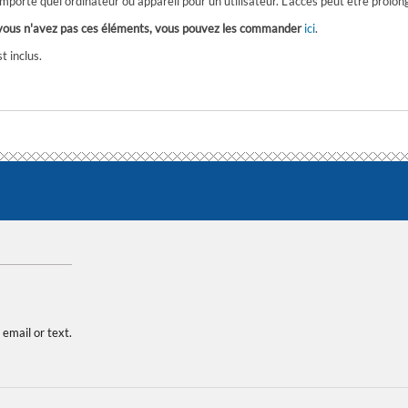
importe quel ordinateur ou appareil pour un utilisateur. L’accès peut être prolong
 si vous n'avez pas ces éléments, vous pouvez les commander
ici
.
t inclus.
 email or text.