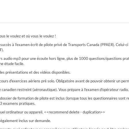
us le voulez et où vous le voulez !
e succès à l'examen écrit de pilote privé de Transports Canada (PPAER). Celui-ci
F).
ers audio mp3 pour une écoute hors ligne, plus de 1000 questions/questions pr
e étude facile.
 des présentations et des vidéos disponibles.
rs d'exercices aériens pré solo. Obligatoire avant de pouvoir obtenir un permi
 canadien restreint (aéronautique). Vous prépare à l'examen d'opérateur radio.
e dossier de formation de pilote est inclus (lorsque tous les questionnaires so
 3 examens pratiques.
 quel ordinateur ou appareil. <<recommend delete - duplication>>
t également inclus sur demande.