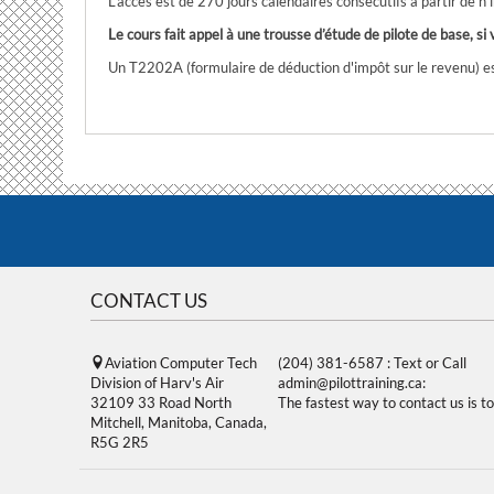
L'accès est de 270 jours calendaires consécutifs à partir de n'
Le cours fait appel à une trousse d’étude de pilote de base,
Un T2202A (formulaire de déduction d'impôt sur le revenu) es
CONTACT US
Aviation Computer Tech
(204) 381-6587 : Text or Call
Division of Harv's Air
admin@pilottraining.ca:
32109 33 Road North
The fastest way to contact us is to
Mitchell, Manitoba, Canada,
R5G 2R5