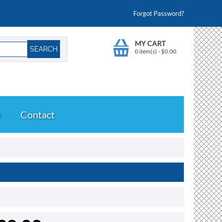
Forgot Password?
MY CART
0 item(s)
-
$
0.00
o
Contact