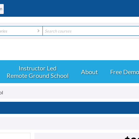
ories
About
Free Dem
Remote Ground School
ol